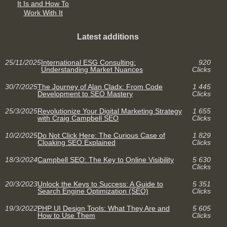
It Is and How To
Work With It
Latest additions
25/11/2025
International ESG Consulting:
920
Understanding Market Nuances
Clicks
30/7/2025
The Journey of Alan Cladx: From Code
1 445
Development to SEO Mastery
Clicks
25/3/2025
Revolutionize Your Digital Marketing Strategy
1 655
with Craig Campbell SEO
Clicks
10/2/2025
Do Not Click Here: The Curious Case of
1 829
Cloaking SEO Explained
Clicks
18/3/2024
Campbell SEO: The Key to Online Visibility
5 630
Clicks
20/3/2023
Unlock the Keys to Success: A Guide to
5 351
Search Engine Optimization (SEO)
Clicks
19/3/2022
PHP UI Design Tools: What They Are and
5 605
How to Use Them
Clicks