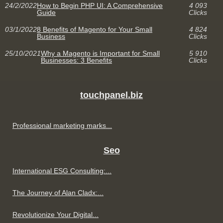
24/2/2022
How to Begin PHP UI: A Comprehensive
4 093
Guide
Clicks
03/1/2022
8 Benefits of Magento for Your Small
4 824
Business
Clicks
25/10/2021
Why a Magento is Important for Small
5 910
Businesses: 3 Benefits
Clicks
touchpanel.biz
Professional marketing marks...
Seo
International ESG Consulting:...
The Journey of Alan Cladx:...
Revolutionize Your Digital...